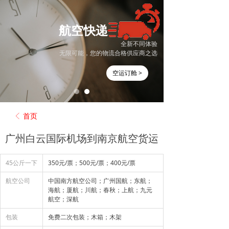
航空快递
全新不同体验
无限可能，您的物流合格供应商之选
空运订舱 >
首页
ꁣ
广州白云国际机场到南京航空货运
45公斤一下
350元/票；500元/票；400元/票
航空公司
中国南方航空公司；广州国航；东航；
海航；厦航；川航；春秋；上航；九元
航空；深航
包装
免费二次包装；木箱；木架