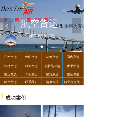
航空货运
넳
넲
准时才是硬道理
广州空运
佛山空运
花都空运
国内空运
铝材空运
服装空运
化妆品空运
水果空运
空运加急
异地空运
加急派送
空运包装
航空货运
联系我们
运单追踪
航空货运代收
成功案例