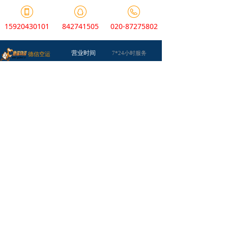
15920430101
842741505
020-87275802
营业时间
7*24小时服务
德信空运
国内空运
水果空运
化妆品空运
铝材天花空运
关于我们
业务介绍
空运案例
空运线路
运单追踪
航空货运代收货款
加急派送
空运包装
安心空运
版权所有：
广州德信物流有限公司
粤ICP备07031805号-1